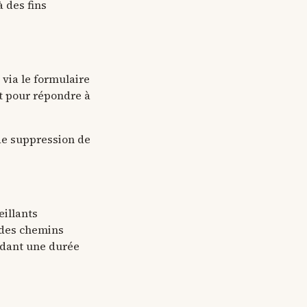
 des fins
 via le formulaire
t pour répondre à
de suppression de
eillants
à des chemins
ndant une durée