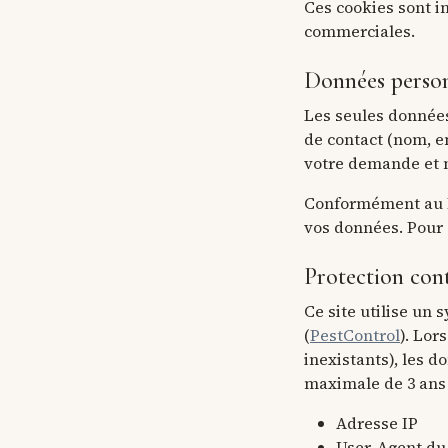
Ces cookies sont i
commerciales.
Données person
Les seules données
de contact (nom, e
votre demande et n
Conformément au RG
vos données. Pour e
Protection cont
Ce site utilise un 
(
PestControl
). Lor
inexistants), les 
maximale de 3 ans 
Adresse IP
User-Agent du